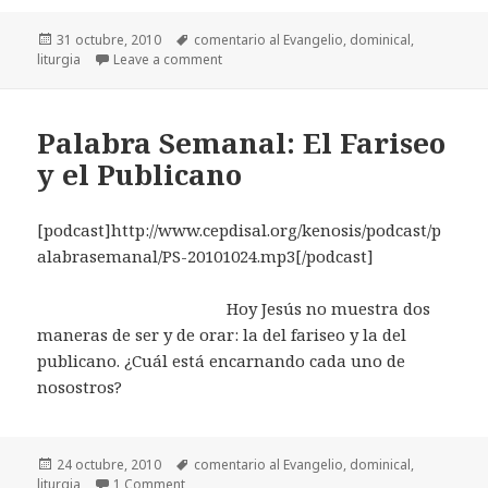
Posted
31 octubre, 2010
Tags
comentario al Evangelio
,
dominical
,
liturgia
on
Leave a comment
Palabra Semanal: El Fariseo
y el Publicano
[podcast]http://www.cepdisal.org/kenosis/podcast/p
alabrasemanal/PS-20101024.mp3[/podcast]
Hoy Jesús no muestra dos
maneras de ser y de orar: la del fariseo y la del
publicano. ¿Cuál está encarnando cada uno de
nosostros?
Posted
24 octubre, 2010
Tags
comentario al Evangelio
,
dominical
,
liturgia
on
1 Comment