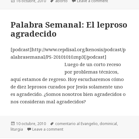
Posted
16 octubre, 2010
Tags
aborto
Leave a comment
on
Palabra Semanal: El leproso
agradecido
[podcast]http://www.cepdisal.org/kenosis/podcast/p
alabrasemanal/PS-20101010.mp3[/podcast]
Luego de un corto receso
por problemas técnicos,
aquí estamos de regreso. Hoy escucharemos cómo
de diez leprosos curados por Jesús solamente uno
es agradecido. ¿Somos nosotros bien agradecidos o
nos consideran mal agradecidos?
Posted
10 octubre, 2010
Tags
comentario al Evangelio
,
dominical
,
liturgia
on
Leave a comment